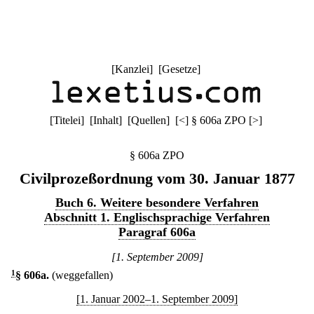
[
Kanzlei
] [
Gesetze
]
[
Titelei
] [
Inhalt
] [
Quellen
]
[
<
]
§ 606a ZPO
[
>
]
§ 606a ZPO
Civilprozeßordnung vom 30. Januar 1877
Buch 6. Weitere besondere Verfahren
Abschnitt 1. Englischsprachige Verfahren
Paragraf 606a
[1. September 2009]
1
§ 606a
.
(weggefallen)
[1. Januar 2002–1. September 2009]