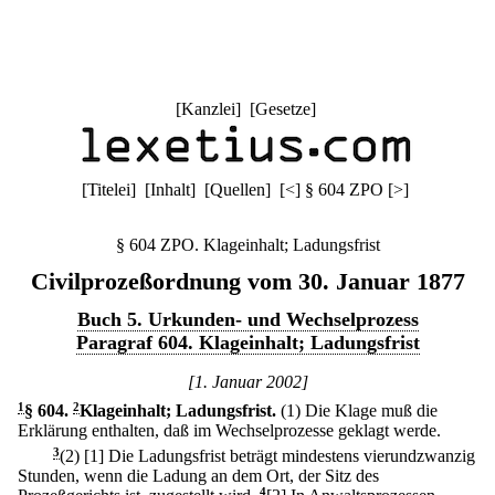
[
Kanzlei
] [
Gesetze
]
[
Titelei
] [
Inhalt
] [
Quellen
]
[
<
]
§ 604 ZPO
[
>
]
§ 604 ZPO. Klageinhalt; Ladungsfrist
Civilprozeßordnung vom 30. Januar 1877
Buch 5. Urkunden- und Wechselprozess
Paragraf 604. Klageinhalt; Ladungsfrist
[1. Januar 2002]
1
§ 604
.
2
Klageinhalt; Ladungsfrist.
(1) Die Klage muß die
Erklärung enthalten, daß im Wechselprozesse geklagt werde.
3
(2)
[1] Die Ladungsfrist beträgt mindestens vierundzwanzig
Stunden, wenn die Ladung an dem Ort, der Sitz des
4