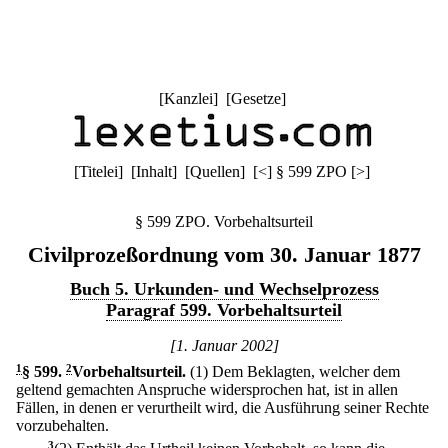
[
Kanzlei
] [
Gesetze
]
[
Titelei
] [
Inhalt
] [
Quellen
]
[
<
]
§ 599 ZPO
[
>
]
§ 599 ZPO. Vorbehaltsurteil
Civilprozeßordnung vom 30. Januar 1877
Buch 5. Urkunden- und Wechselprozess
Paragraf 599. Vorbehaltsurteil
[1. Januar 2002]
1
§ 599
.
2
Vorbehaltsurteil.
(1) Dem Beklagten, welcher dem
geltend gemachten Anspruche widersprochen hat, ist in allen
Fällen, in denen er verurtheilt wird, die Ausführung seiner Rechte
vorzubehalten.
3