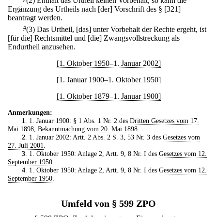
(2) Enthält das Urtheil keinen Vorbehalt, so kann die
Ergänzung des Urtheils nach [der] Vorschrift des § [321]
beantragt werden.
4
(3) Das Urtheil, [das] unter Vorbehalt der Rechte ergeht, ist
[für die] Rechtsmittel und [die] Zwangsvollstreckung als
Endurtheil anzusehen.
[1. Oktober 1950–1. Januar 2002]
[1. Januar 1900–1. Oktober 1950]
[1. Oktober 1879–1. Januar 1900]
Anmerkungen:
1
. 1. Januar 1900: § 1 Abs. 1 Nr. 2 des
Dritten Gesetzes vom 17.
Mai 1898
,
Bekanntmachung vom 20. Mai 1898
.
2
. 1. Januar 2002: Artt. 2 Abs. 2 S. 3, 53 Nr. 3 des
Gesetzes vom
27. Juli 2001
.
3
. 1. Oktober 1950: Anlage 2, Artt. 9, 8 Nr. I des
Gesetzes vom 12.
September 1950
.
4
. 1. Oktober 1950: Anlage 2, Artt. 9, 8 Nr. I des
Gesetzes vom 12.
September 1950
.
Umfeld von § 599 ZPO