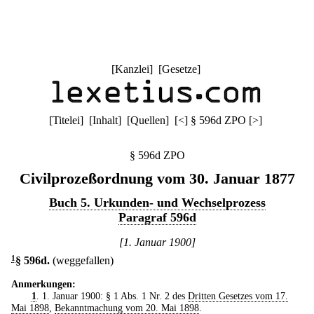
[
Kanzlei
] [
Gesetze
]
[
Titelei
] [
Inhalt
] [
Quellen
]
[
<
]
§ 596d ZPO
[
>
]
§ 596d ZPO
Civilprozeßordnung vom 30. Januar 1877
Buch 5. Urkunden- und Wechselprozess
Paragraf 596d
[1. Januar 1900]
1
§ 596d
.
(weggefallen)
Anmerkungen:
1
. 1. Januar 1900: § 1 Abs. 1 Nr. 2 des
Dritten Gesetzes vom 17.
Mai 1898
,
Bekanntmachung vom 20. Mai 1898
.