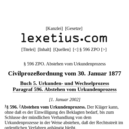
[
Kanzlei
] [
Gesetze
]
[
Titelei
] [
Inhalt
] [
Quellen
]
[
<
]
§ 596 ZPO
[
>
]
§ 596 ZPO. Abstehen vom Urkundenprozess
Civilprozeßordnung vom 30. Januar 1877
Buch 5. Urkunden- und Wechselprozess
Paragraf 596. Abstehen vom Urkundenprozess
[1. Januar 2002]
1
§ 596
.
2
Abstehen vom Urkundenprozess.
Der Kläger kann,
ohne daß es der Einwilligung des Beklagten bedarf, bis zum
Schlusse der mündlichen Verhandlung von dem
Urkundenprozesse in der Weise abstehen, daß der Rechtsstreit im
ordentlichen Verfahren anhängig bleibt.