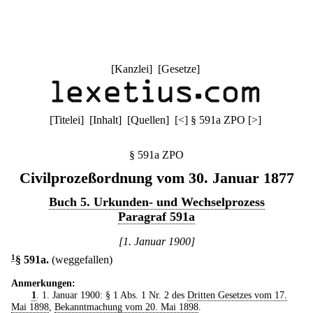
[
Kanzlei
] [
Gesetze
]
[
Titelei
] [
Inhalt
] [
Quellen
]
[
<
]
§ 591a ZPO
[
>
]
§ 591a ZPO
Civilprozeßordnung vom 30. Januar 1877
Buch 5. Urkunden- und Wechselprozess
Paragraf 591a
[1. Januar 1900]
1
§ 591a
.
(weggefallen)
Anmerkungen:
1
. 1. Januar 1900: § 1 Abs. 1 Nr. 2 des
Dritten Gesetzes vom 17.
Mai 1898
,
Bekanntmachung vom 20. Mai 1898
.