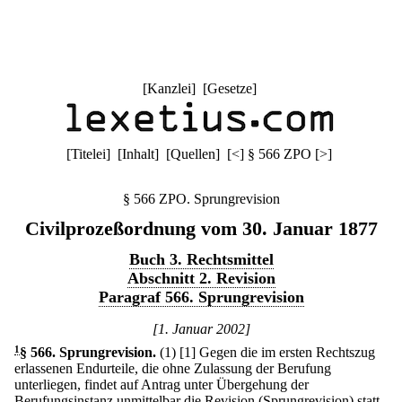
[
Kanzlei
] [
Gesetze
]
[
Titelei
] [
Inhalt
] [
Quellen
]
[
<
]
§ 566 ZPO
[
>
]
§ 566 ZPO. Sprungrevision
Civilprozeßordnung vom 30. Januar 1877
Buch 3. Rechtsmittel
Abschnitt 2. Revision
Paragraf 566. Sprungrevision
[1. Januar 2002]
1
§ 566
.
Sprungrevision.
(1)
[1] Gegen die im ersten Rechtszug
erlassenen Endurteile, die ohne Zulassung der Berufung
unterliegen, findet auf Antrag unter Übergehung der
Berufungsinstanz unmittelbar die Revision (Sprungrevision) statt,