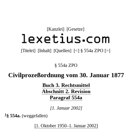
[
Kanzlei
] [
Gesetze
]
[
Titelei
] [
Inhalt
] [
Quellen
]
[
<
]
§ 554a ZPO
[
>
]
§ 554a ZPO
Civilprozeßordnung vom 30. Januar 1877
Buch 3. Rechtsmittel
Abschnitt 2. Revision
Paragraf 554a
[1. Januar 2002]
1
§ 554a
.
(weggefallen)
[1. Oktober 1950–1. Januar 2002]