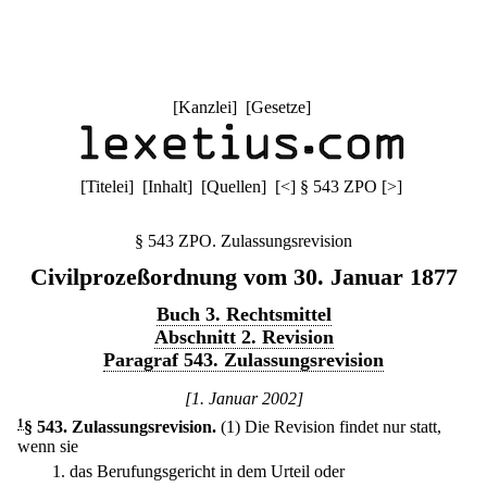
[
Kanzlei
] [
Gesetze
]
[
Titelei
] [
Inhalt
] [
Quellen
]
[
<
]
§ 543 ZPO
[
>
]
§ 543 ZPO. Zulassungsrevision
Civilprozeßordnung vom 30. Januar 1877
Buch 3. Rechtsmittel
Abschnitt 2. Revision
Paragraf 543. Zulassungsrevision
[1. Januar 2002]
1
§ 543
.
Zulassungsrevision.
(1) Die Revision findet nur statt,
wenn sie
1.
das Berufungsgericht in dem Urteil oder