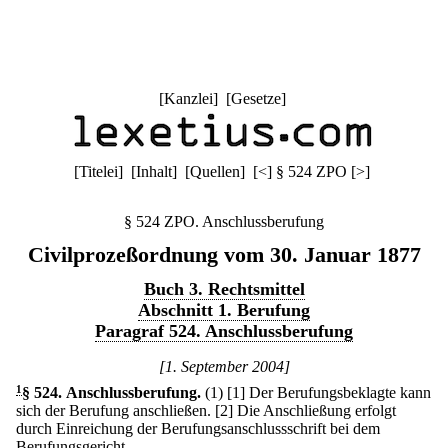
[
Kanzlei
] [
Gesetze
]
[
Titelei
] [
Inhalt
] [
Quellen
]
[
<
]
§ 524 ZPO
[
>
]
§ 524 ZPO. Anschlussberufung
Civilprozeßordnung vom 30. Januar 1877
Buch 3. Rechtsmittel
Abschnitt 1. Berufung
Paragraf 524. Anschlussberufung
[1. September 2004]
1
§ 524
.
Anschlussberufung.
(1)
[1] Der Berufungsbeklagte kann
sich der Berufung anschließen.
[2] Die Anschließung erfolgt
durch Einreichung der Berufungsanschlussschrift bei dem
Berufungsgericht.