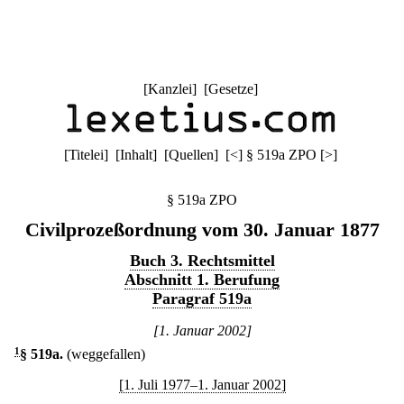
[
Kanzlei
] [
Gesetze
]
[
Titelei
] [
Inhalt
] [
Quellen
]
[
<
]
§ 519a ZPO
[
>
]
§ 519a ZPO
Civilprozeßordnung vom 30. Januar 1877
Buch 3. Rechtsmittel
Abschnitt 1. Berufung
Paragraf 519a
[1. Januar 2002]
1
§ 519a
.
(weggefallen)
[1. Juli 1977–1. Januar 2002]