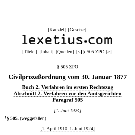
[
Kanzlei
] [
Gesetze
]
[
Titelei
] [
Inhalt
] [
Quellen
]
[
<
]
§ 505 ZPO
[
>
]
§ 505 ZPO
Civilprozeßordnung vom 30. Januar 1877
Buch 2. Verfahren im ersten Rechtszug
Abschnitt 2. Verfahren vor den Amtsgerichten
Paragraf 505
[1. Juni 1924]
1
§ 505
.
(weggefallen)
[1. April 1910–1. Juni 1924]