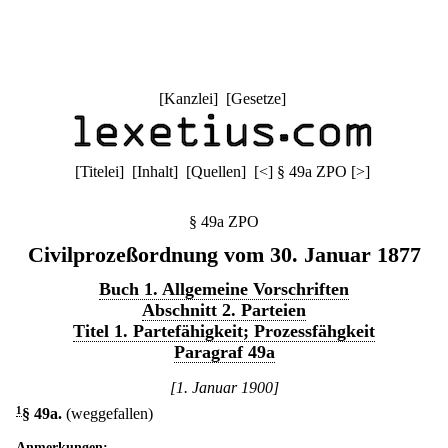
[
Kanzlei
] [
Gesetze
]
[
Titelei
] [
Inhalt
] [
Quellen
]
[
<
]
§ 49a ZPO
[
>
]
§ 49a ZPO
Civilprozeßordnung vom 30. Januar 1877
Buch 1. Allgemeine Vorschriften
Abschnitt 2. Parteien
Titel 1. Partefähigkeit; Prozessfähgkeit
Paragraf 49a
[1. Januar 1900]
1
§ 49a
.
(weggefallen)
Anmerkungen: