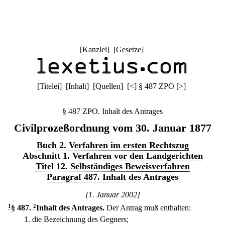
[
Kanzlei
] [
Gesetze
]
[
Titelei
] [
Inhalt
] [
Quellen
]
[
<
]
§ 487 ZPO
[
>
]
§ 487 ZPO. Inhalt des Antrages
Civilprozeßordnung vom 30. Januar 1877
Buch 2. Verfahren im ersten Rechtszug
Abschnitt 1. Verfahren vor den Landgerichten
Titel 12. Selbständiges Beweisverfahren
Paragraf 487. Inhalt des Antrages
[1. Januar 2002]
1
§ 487
.
2
Inhalt des Antrages.
Der Antrag muß enthalten:
1.
die Bezeichnung des Gegners;