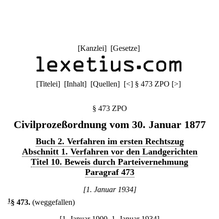
[
Kanzlei
] [
Gesetze
]
[
Titelei
] [
Inhalt
] [
Quellen
]
[
<
]
§ 473 ZPO
[
>
]
§ 473 ZPO
Civilprozeßordnung vom 30. Januar 1877
Buch 2. Verfahren im ersten Rechtszug
Abschnitt 1. Verfahren vor den Landgerichten
Titel 10. Beweis durch Parteivernehmung
Paragraf 473
[1. Januar 1934]
1
§ 473
.
(weggefallen)
[1. Januar 1900–1. Januar 1934]