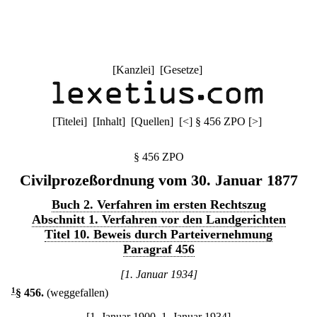
[
Kanzlei
] [
Gesetze
]
[
Titelei
] [
Inhalt
] [
Quellen
]
[
<
]
§ 456 ZPO
[
>
]
§ 456 ZPO
Civilprozeßordnung vom 30. Januar 1877
Buch 2. Verfahren im ersten Rechtszug
Abschnitt 1. Verfahren vor den Landgerichten
Titel 10. Beweis durch Parteivernehmung
Paragraf 456
[1. Januar 1934]
1
§ 456
.
(weggefallen)
[1. Januar 1900–1. Januar 1934]