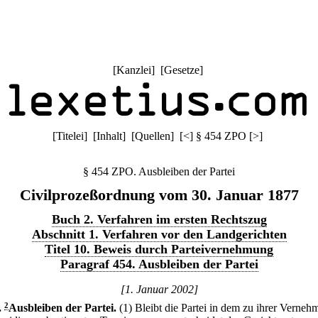
[
Kanzlei
] [
Gesetze
]
[
Titelei
] [
Inhalt
] [
Quellen
]
[
<
]
§ 454 ZPO
[
>
]
§ 454 ZPO. Ausbleiben der Partei
Civilprozeßordnung vom 30. Januar 1877
Buch 2. Verfahren im ersten Rechtszug
Abschnitt 1. Verfahren vor den Landgerichten
Titel 10. Beweis durch Parteivernehmung
Paragraf 454. Ausbleiben der Partei
[1. Januar 2002]
.
2
Ausbleiben der Partei.
(1) Bleibt die Partei in dem zu ihrer Verne