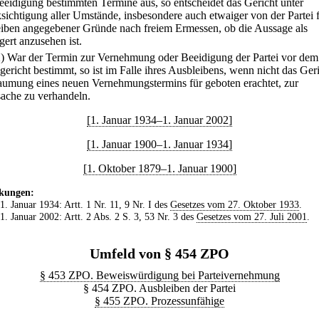
eeidigung bestimmten Termine aus, so entscheidet das Gericht unter
sichtigung aller Umstände, insbesondere auch etwaiger von der Partei f
iben angegebener Gründe nach freiem Ermessen, ob die Aussage als
gert anzusehen ist.
2) War der Termin zur Vernehmung oder Beeidigung der Partei vor dem
gericht bestimmt, so ist im Falle ihres Ausbleibens, wenn nicht das Geri
umung eines neuen Vernehmungstermins für geboten erachtet, zur
ache zu verhandeln.
[1. Januar 1934–1. Januar 2002]
[1. Januar 1900–1. Januar 1934]
[1. Oktober 1879–1. Januar 1900]
kungen:
 1. Januar 1934: Artt. 1 Nr. 11, 9 Nr. I des
Gesetzes vom 27. Oktober 1933
.
 1. Januar 2002: Artt. 2 Abs. 2 S. 3, 53 Nr. 3 des
Gesetzes vom 27. Juli 2001
.
Umfeld von § 454 ZPO
§ 453 ZPO. Beweiswürdigung bei Parteivernehmung
§ 454 ZPO. Ausbleiben der Partei
§ 455 ZPO. Prozessunfähige