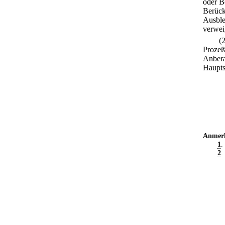
oder B
Berück
Ausble
verwei
(
Prozeß
Anbera
Haupts
Anmer
1
.
2
.