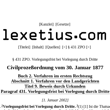
[
Kanzlei
] [
Gesetze
]
[
Titelei
] [
Inhalt
] [
Quellen
]
[
<
]
§ 431 ZPO
[
>
]
§ 431 ZPO. Vorlegungsfrist bei Vorlegung durch Dritte
Civilprozeßordnung vom 30. Januar 1877
Buch 2. Verfahren im ersten Rechtszug
Abschnitt 1. Verfahren vor den Landgerichten
Titel 9. Beweis durch Urkunden
Paragraf 431. Vorlegungsfrist bei Vorlegung durch Dritte
[1. Januar 2002]
.
2
Vorlegungsfrist bei Vorlegung durch Dritte.
3
(1)
[1] Ist die Thatsa