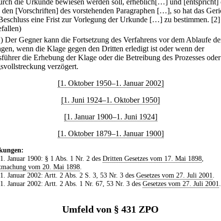
durch die Urkunde bewiesen werden soll, erheblich[…] und [entspricht] 
 den [Vorschriften] des vorstehenden Paragraphen […], so hat das Geri
Beschluss eine Frist zur Vorlegung der Urkunde […] zu bestimmen.
[2]
fallen)
2) Der Gegner kann die Fortsetzung des Verfahrens vor dem Ablaufe der
agen, wenn die Klage gegen den Dritten erledigt ist oder wenn der
führer die Erhebung der Klage oder die Betreibung des Prozesses oder
vollstreckung verzögert.
[1. Oktober 1950–1. Januar 2002]
[1. Juni 1924–1. Oktober 1950]
[1. Januar 1900–1. Juni 1924]
[1. Oktober 1879–1. Januar 1900]
kungen:
 1. Januar 1900: § 1 Abs. 1 Nr. 2 des
Dritten Gesetzes vom 17. Mai 1898
,
tmachung vom 20. Mai 1898
.
 1. Januar 2002: Artt. 2 Abs. 2 S. 3, 53 Nr. 3 des
Gesetzes vom 27. Juli 2001
.
 1. Januar 2002: Artt. 2 Abs. 1 Nr. 67, 53 Nr. 3 des
Gesetzes vom 27. Juli 2001
.
Umfeld von § 431 ZPO