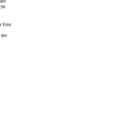
der
cht
 Frist
 der