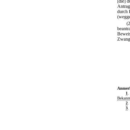
[die] 
Antrag
durch 
(wegge
(
beantr
Beweis
Zwangs
Anmer
1
.
Bekann
2
.
3
.