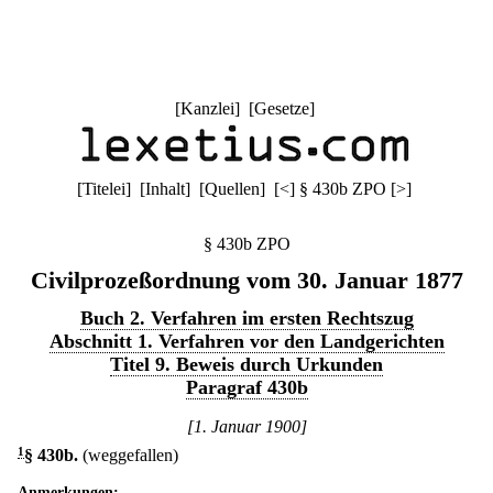
[
Kanzlei
] [
Gesetze
]
[
Titelei
] [
Inhalt
] [
Quellen
]
[
<
]
§ 430b ZPO
[
>
]
§ 430b ZPO
Civilprozeßordnung vom 30. Januar 1877
Buch 2. Verfahren im ersten Rechtszug
Abschnitt 1. Verfahren vor den Landgerichten
Titel 9. Beweis durch Urkunden
Paragraf 430b
[1. Januar 1900]
1
§ 430b
.
(weggefallen)
Anmerkungen: