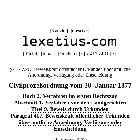
[
Kanzlei
] [
Gesetze
]
[
Titelei
] [
Inhalt
] [
Quellen
]
[
<
]
§ 417 ZPO
[
>
]
§ 417 ZPO. Beweiskraft öffentlicher Urkunden über amtliche
Anordnung, Verfügung oder Entscheidung
Civilprozeßordnung vom 30. Januar 1877
Buch 2. Verfahren im ersten Rechtszug
Abschnitt 1. Verfahren vor den Landgerichten
Titel 9. Beweis durch Urkunden
Paragraf 417. Beweiskraft öffentlicher Urkunden
über amtliche Anordnung, Verfügung oder
Entscheidung
[1. Januar 2002]