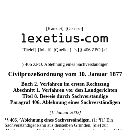
[
Kanzlei
] [
Gesetze
]
[
Titelei
] [
Inhalt
] [
Quellen
]
[
<
]
§ 406 ZPO
[
>
]
§ 406 ZPO. Ablehnung eines Sachverständigen
Civilprozeßordnung vom 30. Januar 1877
Buch 2. Verfahren im ersten Rechtszug
Abschnitt 1. Verfahren vor den Landgerichten
Titel 8. Beweis durch Sachverständige
Paragraf 406. Ablehnung eines Sachverständigen
[1. Januar 2002]
1
§ 406
.
2
Ablehnung eines Sachverständigen.
(1)
3
[1] Ein
Sachverständiger kann aus denselben Gründen, [die] zur