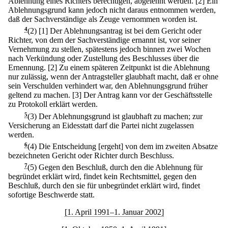
Ablehnung eines Richters berechtigen, abgelehnt werden.
[2] Ein
Ablehnungsgrund kann jedoch nicht daraus entnommen werden,
daß der Sachverständige als Zeuge vernommen worden ist.
4
(2)
[1] Der Ablehnungsantrag ist bei dem Gericht oder
Richter, von dem der Sachverständige ernannt ist, vor seiner
Vernehmung zu stellen, spätestens jedoch binnen zwei Wochen
nach Verkündung oder Zustellung des Beschlusses über die
Ernennung.
[2] Zu einem späteren Zeitpunkt ist die Ablehnung
nur zulässig, wenn der Antragsteller glaubhaft macht, daß er ohne
sein Verschulden verhindert war, den Ablehnungsgrund früher
geltend zu machen.
[3] Der Antrag kann vor der Geschäftsstelle
zu Protokoll erklärt werden.
5
(3) Der Ablehnungsgrund ist glaubhaft zu machen; zur
Versicherung an Eidesstatt darf die Partei nicht zugelassen
werden.
6
(4) Die Entscheidung [ergeht] von dem im zweiten Absatze
bezeichneten Gericht oder Richter durch Beschluss.
7
(5) Gegen den Beschluß, durch den die Ablehnung für
begründet erklärt wird, findet kein Rechtsmittel, gegen den
Beschluß, durch den sie für unbegründet erklärt wird, findet
sofortige Beschwerde statt.
[1. April 1991–1. Januar 2002]