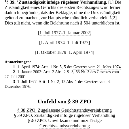
1
§ 39
.
2
Zuständigkeit infolge rügeloser Verhandlung.
[1] Die
Zuständigkeit eines Gerichts des ersten Rechtszuges wird ferner
dadurch begründet, daß der Beklagte, ohne die Unzuständigkeit
geltend zu machen, zur Hauptsache mündlich verhandelt.
3
[2]
Dies gilt nicht, wenn die Belehrung nach § 504 unterblieben ist.
[1. Juli 1977–1. Januar 2002]
[1. April 1974–1. Juli 1977]
[1. Oktober 1879–1. April 1974]
Anmerkungen:
1
. 1. April 1974: Artt. 1 Nr. 5, 5 des
Gesetzes vom 21. März 1974
.
2
. 1. Januar 2002: Artt. 2 Abs. 2 S. 3, 53 Nr. 3 des
Gesetzes vom
27. Juli 2001
.
3
. 1. Juli 1977: Artt. 1 Nr. 2, 12 Abs. 1 des
Gesetzes vom 3.
Dezember 1976
.
Umfeld von § 39 ZPO
§ 38 ZPO. Zugelassene Gerichtsstandsvereinbarung
§ 39 ZPO. Zuständigkeit infolge rügeloser Verhandlung
§ 40 ZPO. Unwirksame und unzulässige
Gerichtsstandsvereinbarung