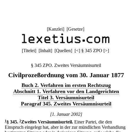
[
Kanzlei
] [
Gesetze
]
[
Titelei
] [
Inhalt
] [
Quellen
]
[
<
]
§ 345 ZPO
[
>
]
§ 345 ZPO. Zweites Versäumnisurteil
Civilprozeßordnung vom 30. Januar 1877
Buch 2. Verfahren im ersten Rechtszug
Abschnitt 1. Verfahren vor den Landgerichten
Titel 3. Versäumnisurteil
Paragraf 345. Zweites Versäumnisurteil
[1. Januar 2002]
1
§ 345
.
2
Zweites Versäumnisurteil.
Einer Partei, die den
Einspruch eingelegt hat, aber in der zur mündlichen Verhandlung