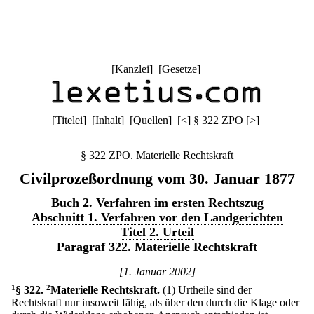
[
Kanzlei
] [
Gesetze
]
[
Titelei
] [
Inhalt
] [
Quellen
]
[
<
]
§ 322 ZPO
[
>
]
§ 322 ZPO. Materielle Rechtskraft
Civilprozeßordnung vom 30. Januar 1877
Buch 2. Verfahren im ersten Rechtszug
Abschnitt 1. Verfahren vor den Landgerichten
Titel 2. Urteil
Paragraf 322. Materielle Rechtskraft
[1. Januar 2002]
1
§ 322
.
2
Materielle Rechtskraft.
(1) Urtheile sind der
Rechtskraft nur insoweit fähig, als über den durch die Klage oder