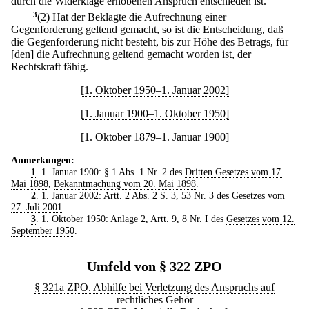
durch die Widerklage erhobenen Anspruch entschieden ist.
3
(2) Hat der Beklagte die Aufrechnung einer
Gegenforderung geltend gemacht, so ist die Entscheidung, daß
die Gegenforderung nicht besteht, bis zur Höhe des Betrags, für
[den] die Aufrechnung geltend gemacht worden ist, der
Rechtskraft fähig.
[1. Oktober 1950–1. Januar 2002]
[1. Januar 1900–1. Oktober 1950]
[1. Oktober 1879–1. Januar 1900]
Anmerkungen:
1
. 1. Januar 1900: § 1 Abs. 1 Nr. 2 des
Dritten Gesetzes vom 17.
Mai 1898
,
Bekanntmachung vom 20. Mai 1898
.
2
. 1. Januar 2002: Artt. 2 Abs. 2 S. 3, 53 Nr. 3 des
Gesetzes vom
27. Juli 2001
.
3
. 1. Oktober 1950: Anlage 2, Artt. 9, 8 Nr. I des
Gesetzes vom 12.
September 1950
.
Umfeld von § 322 ZPO
§ 321a ZPO. Abhilfe bei Verletzung des Anspruchs auf
rechtliches Gehör