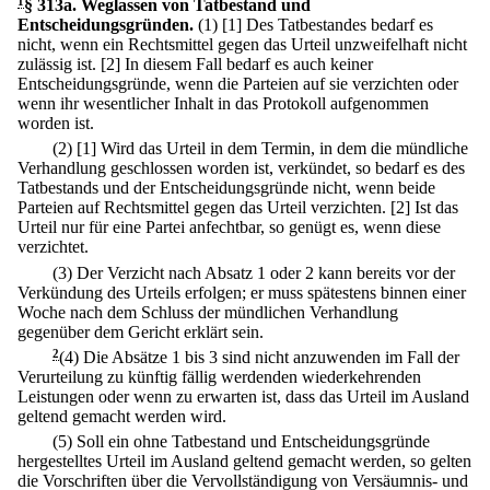
1
§ 313a
.
Weglassen von Tatbestand und
Entscheidungsgründen.
(1)
[1] Des Tatbestandes bedarf es
nicht, wenn ein Rechtsmittel gegen das Urteil unzweifelhaft nicht
zulässig ist.
[2] In diesem Fall bedarf es auch keiner
Entscheidungsgründe, wenn die Parteien auf sie verzichten oder
wenn ihr wesentlicher Inhalt in das Protokoll aufgenommen
worden ist.
(2)
[1] Wird das Urteil in dem Termin, in dem die mündliche
Verhandlung geschlossen worden ist, verkündet, so bedarf es des
Tatbestands und der Entscheidungsgründe nicht, wenn beide
Parteien auf Rechtsmittel gegen das Urteil verzichten.
[2] Ist das
Urteil nur für eine Partei anfechtbar, so genügt es, wenn diese
verzichtet.
(3) Der Verzicht nach Absatz 1 oder 2 kann bereits vor der
Verkündung des Urteils erfolgen; er muss spätestens binnen einer
Woche nach dem Schluss der mündlichen Verhandlung
gegenüber dem Gericht erklärt sein.
2
(4) Die Absätze 1 bis 3 sind nicht anzuwenden im Fall der
Verurteilung zu künftig fällig werdenden wiederkehrenden
Leistungen oder wenn zu erwarten ist, dass das Urteil im Ausland
geltend gemacht werden wird.
(5) Soll ein ohne Tatbestand und Entscheidungsgründe
hergestelltes Urteil im Ausland geltend gemacht werden, so gelten
die Vorschriften über die Vervollständigung von Versäumnis- und