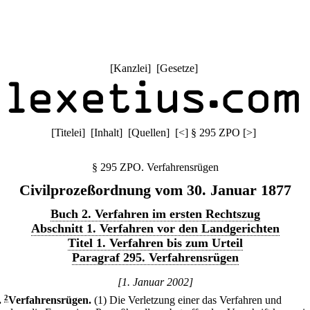
[
Kanzlei
] [
Gesetze
]
[
Titelei
] [
Inhalt
] [
Quellen
]
[
<
]
§ 295 ZPO
[
>
]
§ 295 ZPO. Verfahrensrügen
Civilprozeßordnung vom 30. Januar 1877
Buch 2. Verfahren im ersten Rechtszug
Abschnitt 1. Verfahren vor den Landgerichten
Titel 1. Verfahren bis zum Urteil
Paragraf 295. Verfahrensrügen
[1. Januar 2002]
.
2
Verfahrensrügen.
(1) Die Verletzung einer das Verfahren und