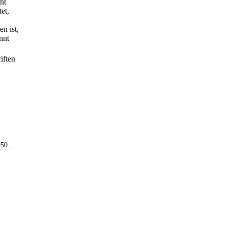
ht
et,
n ist,
nnt
iften
950
.