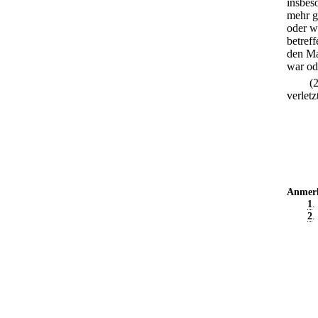
insbes
mehr g
oder w
betref
den Ma
war od
(
verlet
Anmer
1
.
2
.