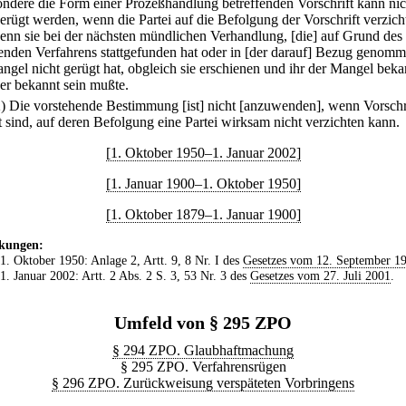
ondere die Form einer Prozeßhandlung betreffenden Vorschrift kann nic
erügt werden, wenn die Partei auf die Befolgung der Vorschrift verzicht
enn sie bei der nächsten mündlichen Verhandlung, [die] auf Grund des
fenden Verfahrens stattgefunden hat oder in [der darauf] Bezug genomme
ngel nicht gerügt hat, obgleich sie erschienen und ihr der Mangel beka
er bekannt sein mußte.
2) Die vorstehende Bestimmung [ist] nicht [anzuwenden], wenn Vorschr
zt sind, auf deren Befolgung eine Partei wirksam nicht verzichten kann.
[1. Oktober 1950–1. Januar 2002]
[1. Januar 1900–1. Oktober 1950]
[1. Oktober 1879–1. Januar 1900]
kungen:
 1. Oktober 1950: Anlage 2, Artt. 9, 8 Nr. I des
Gesetzes vom 12. September 1
 1. Januar 2002: Artt. 2 Abs. 2 S. 3, 53 Nr. 3 des
Gesetzes vom 27. Juli 2001
.
Umfeld von § 295 ZPO
§ 294 ZPO. Glaubhaftmachung
§ 295 ZPO. Verfahrensrügen
§ 296 ZPO. Zurückweisung verspäteten Vorbringens