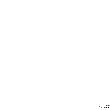
1
§ 277