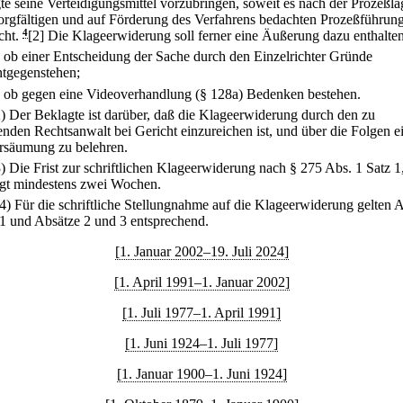
te seine Verteidigungsmittel vorzubringen, soweit es nach der Prozeßla
sorgfältigen und auf Förderung des Verfahrens bedachten Prozeßführun
cht.
4
[2] Die Klageerwiderung soll ferner eine Äußerung dazu enthalten
.
ob einer Entscheidung der Sache durch den Einzelrichter Gründe
ntgegenstehen;
.
ob gegen eine Videoverhandlung (§ 128a) Bedenken bestehen.
2) Der Beklagte ist darüber, daß die Klageerwiderung durch den zu
lenden Rechtsanwalt bei Gericht einzureichen ist, und über die Folgen e
ersäumung zu belehren.
3) Die Frist zur schriftlichen Klageerwiderung nach § 275 Abs. 1 Satz 1
ägt mindestens zwei Wochen.
(4) Für die schriftliche Stellungnahme auf die Klageerwiderung gelten 
 1 und Absätze 2 und 3 entsprechend.
[1. Januar 2002–19. Juli 2024]
[1. April 1991–1. Januar 2002]
[1. Juli 1977–1. April 1991]
[1. Juni 1924–1. Juli 1977]
[1. Januar 1900–1. Juni 1924]