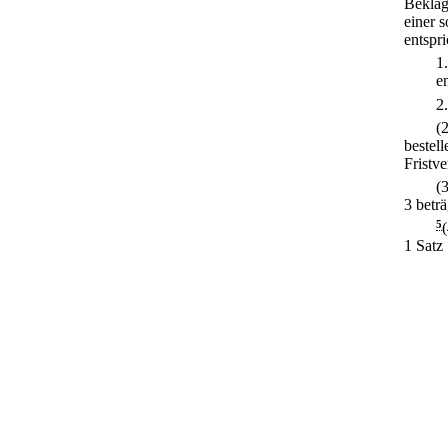
Beklag
einer 
entspri
1
e
2
(
bestel
Fristv
(
3 betr
5
1 Satz