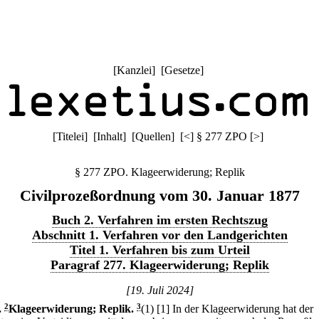
[
Kanzlei
] [
Gesetze
]
[
Titelei
] [
Inhalt
] [
Quellen
]
[
<
]
§ 277 ZPO
[
>
]
§ 277 ZPO. Klageerwiderung; Replik
Civilprozeßordnung vom 30. Januar 1877
Buch 2. Verfahren im ersten Rechtszug
Abschnitt 1. Verfahren vor den Landgerichten
Titel 1. Verfahren bis zum Urteil
Paragraf 277. Klageerwiderung; Replik
[19. Juli 2024]
.
2
Klageerwiderung; Replik.
3
(1)
[1] In der Klageerwiderung hat der