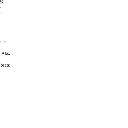
ge
g
,
iner
, Abs.
Absatz