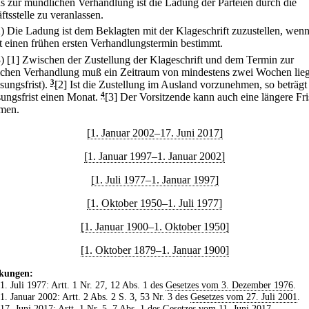
s zur mündlichen Verhandlung ist die Ladung der Parteien durch die
tsstelle zu veranlassen.
2) Die Ladung ist dem Beklagten mit der Klageschrift zuzustellen, wen
t einen frühen ersten Verhandlungstermin bestimmt.
3)
[1] Zwischen der Zustellung der Klageschrift und dem Termin zur
chen Verhandlung muß ein Zeitraum von mindestens zwei Wochen lie
sungsfrist).
3
[2] Ist die Zustellung im Ausland vorzunehmen, so beträgt
sungsfrist einen Monat.
4
[3] Der Vorsitzende kann auch eine längere Fri
men.
[1. Januar 2002–17. Juni 2017]
[1. Januar 1997–1. Januar 2002]
[1. Juli 1977–1. Januar 1997]
[1. Oktober 1950–1. Juli 1977]
[1. Januar 1900–1. Oktober 1950]
[1. Oktober 1879–1. Januar 1900]
kungen:
 1. Juli 1977: Artt. 1 Nr. 27, 12 Abs. 1 des
Gesetzes vom 3. Dezember 1976
.
 1. Januar 2002: Artt. 2 Abs. 2 S. 3, 53 Nr. 3 des
Gesetzes vom 27. Juli 2001
.
 17. Juni 2017: Artt. 1 Nr. 5, 7 Abs. 1 des
Gesetzes vom 11. Juni 2017
.