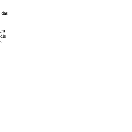
n das
gen
 die
st