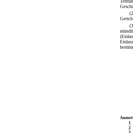
Termin
Geschäf
(
Gerich
(
mündli
(Einlas
Einlas
bestim
Anmer
1
.
2
.
3
.