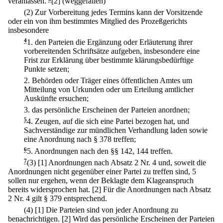
veranlassen.
[2] (weggefallen)
(2) Zur Vorbereitung jedes Termins kann der Vorsitzende
oder ein von ihm bestimmtes Mitglied des Prozeßgerichts
insbesondere
4
1.
den Parteien die Ergänzung oder Erläuterung ihrer
vorbereitenden Schriftsätze aufgeben, insbesondere eine
Frist zur Erklärung über bestimmte klärungsbedürftige
Punkte setzen;
2.
Behörden oder Träger eines öffentlichen Amtes um
Mitteilung von Urkunden oder um Erteilung amtlicher
Auskünfte ersuchen;
3.
das persönliche Erscheinen der Parteien anordnen;
5
4.
Zeugen, auf die sich eine Partei bezogen hat, und
Sachverständige zur mündlichen Verhandlung laden sowie
eine Anordnung nach § 378 treffen;
6
5.
Anordnungen nach den §§ 142, 144 treffen.
7
(3)
[1] Anordnungen nach Absatz 2 Nr. 4 und, soweit die
Anordnungen nicht gegenüber einer Partei zu treffen sind, 5
sollen nur ergehen, wenn der Beklagte dem Klageanspruch
bereits widersprochen hat.
[2] Für die Anordnungen nach Absatz
2 Nr. 4 gilt § 379 entsprechend.
(4)
[1] Die Parteien sind von jeder Anordnung zu
benachrichtigen.
[2] Wird das persönliche Erscheinen der Parteien