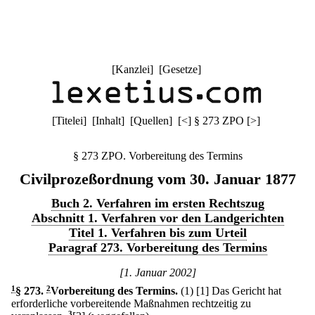
[
Kanzlei
] [
Gesetze
]
[
Titelei
] [
Inhalt
] [
Quellen
]
[
<
]
§ 273 ZPO
[
>
]
§ 273 ZPO. Vorbereitung des Termins
Civilprozeßordnung vom 30. Januar 1877
Buch 2. Verfahren im ersten Rechtszug
Abschnitt 1. Verfahren vor den Landgerichten
Titel 1. Verfahren bis zum Urteil
Paragraf 273. Vorbereitung des Termins
[1. Januar 2002]
1
§ 273
.
2
Vorbereitung des Termins.
(1)
[1] Das Gericht hat
erforderliche vorbereitende Maßnahmen rechtzeitig zu
3