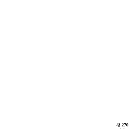
1
§ 270