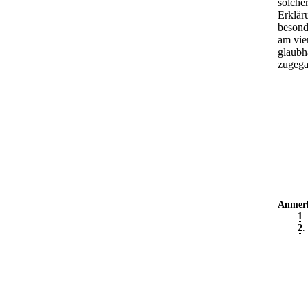
solcher
Erklär
besond
am vier
glaubha
zugega
Anmer
1
.
2
.