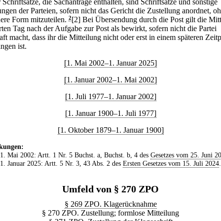
 Schriftsätze, die Sachanträge enthalten, sind Schriftsätze und sonstige
ungen der Parteien, sofern nicht das Gericht die Zustellung anordnet, o
ere Form mitzuteilen.
2
[2] Bei Übersendung durch die Post gilt die Mit
ten Tag nach der Aufgabe zur Post als bewirkt, sofern nicht die Partei
ft macht, dass ihr die Mitteilung nicht oder erst in einem späteren Zeit
ngen ist.
[1. Mai 2002–1. Januar 2025]
[1. Januar 2002–1. Mai 2002]
[1. Juli 1977–1. Januar 2002]
[1. Januar 1900–1. Juli 1977]
[1. Oktober 1879–1. Januar 1900]
kungen:
 1. Mai 2002: Artt. 1 Nr. 5 Buchst. a, Buchst. b, 4 des
Gesetzes vom 25. Juni 2
 1. Januar 2025: Artt. 5 Nr. 3, 43 Abs. 2 des
Ersten Gesetzes vom 15. Juli 2024
.
Umfeld von § 270 ZPO
§ 269 ZPO. Klagerücknahme
§ 270 ZPO. Zustellung; formlose Mitteilung