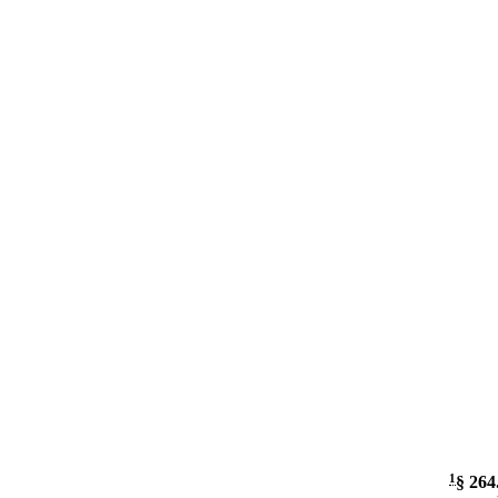
1
§ 264