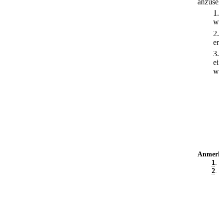
anzuse
1
w
2
e
3
e
w
Anmer
1
.
2
.