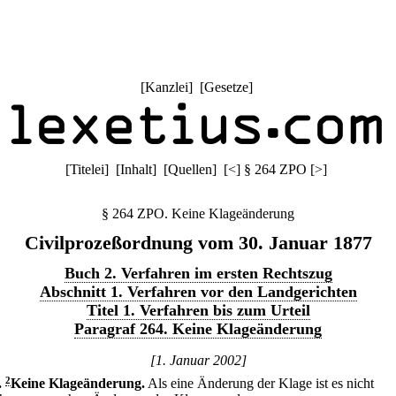
[
Kanzlei
] [
Gesetze
]
[
Titelei
] [
Inhalt
] [
Quellen
]
[
<
]
§ 264 ZPO
[
>
]
§ 264 ZPO. Keine Klageänderung
Civilprozeßordnung vom 30. Januar 1877
Buch 2. Verfahren im ersten Rechtszug
Abschnitt 1. Verfahren vor den Landgerichten
Titel 1. Verfahren bis zum Urteil
Paragraf 264. Keine Klageänderung
[1. Januar 2002]
.
2
Keine Klageänderung.
Als eine Änderung der Klage ist es nicht