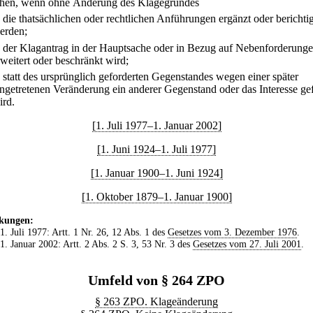
hen, wenn ohne Änderung des Klagegrundes
.
die thatsächlichen oder rechtlichen Anführungen ergänzt oder berichtig
erden;
.
der Klagantrag in der Hauptsache oder in Bezug auf Nebenforderung
rweitert oder beschränkt wird;
.
statt des ursprünglich geforderten Gegenstandes wegen einer später
ingetretenen Veränderung ein anderer Gegenstand oder das Interesse ge
ird.
[1. Juli 1977–1. Januar 2002]
[1. Juni 1924–1. Juli 1977]
[1. Januar 1900–1. Juni 1924]
[1. Oktober 1879–1. Januar 1900]
kungen:
 1. Juli 1977: Artt. 1 Nr. 26, 12 Abs. 1 des
Gesetzes vom 3. Dezember 1976
.
 1. Januar 2002: Artt. 2 Abs. 2 S. 3, 53 Nr. 3 des
Gesetzes vom 27. Juli 2001
.
Umfeld von § 264 ZPO
§ 263 ZPO. Klageänderung