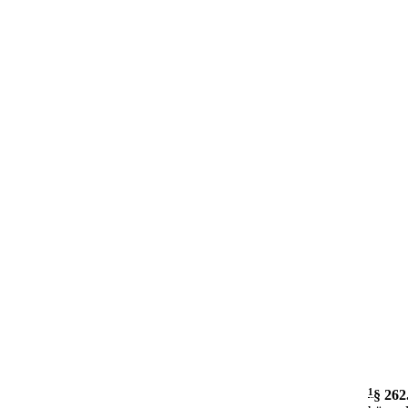
1
§ 262