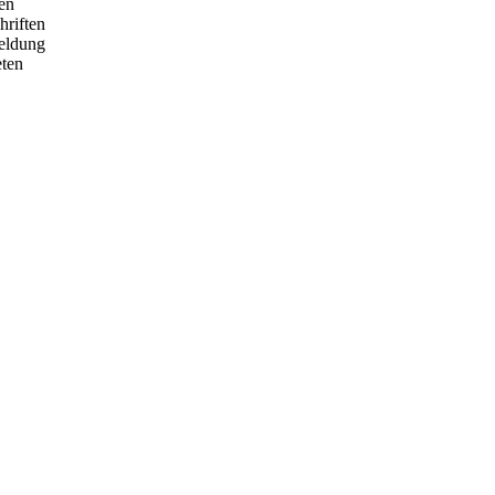
en
hriften
meldung
eten