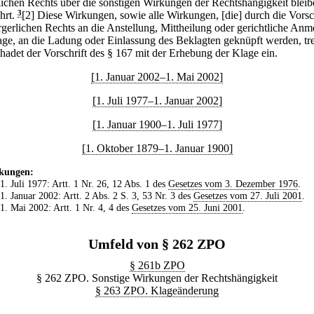
lichen Rechts über die sonstigen Wirkungen der Rechtshängigkeit bleib
hrt.
3
[2] Diese Wirkungen, sowie alle Wirkungen, [die] durch die Vorsc
rgerlichen Rechts an die Anstellung, Mittheilung oder gerichtliche An
age, an die Ladung oder Einlassung des Beklagten geknüpft werden, tr
hadet der Vorschrift des § 167 mit der Erhebung der Klage ein.
[1. Januar 2002–1. Mai 2002]
[1. Juli 1977–1. Januar 2002]
[1. Januar 1900–1. Juli 1977]
[1. Oktober 1879–1. Januar 1900]
kungen:
 1. Juli 1977: Artt. 1 Nr. 26, 12 Abs. 1 des
Gesetzes vom 3. Dezember 1976
.
 1. Januar 2002: Artt. 2 Abs. 2 S. 3, 53 Nr. 3 des
Gesetzes vom 27. Juli 2001
.
 1. Mai 2002: Artt. 1 Nr. 4, 4 des
Gesetzes vom 25. Juni 2001
.
Umfeld von § 262 ZPO
§ 261b ZPO
§ 262 ZPO. Sonstige Wirkungen der Rechtshängigkeit
§ 263 ZPO. Klageänderung