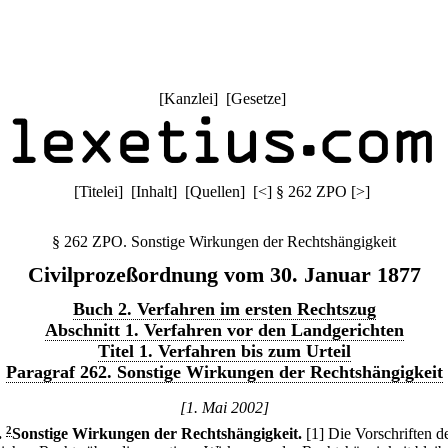
[
Kanzlei
] [
Gesetze
]
[
Titelei
] [
Inhalt
] [
Quellen
]
[
<
]
§ 262 ZPO
[
>
]
§ 262 ZPO. Sonstige Wirkungen der Rechtshängigkeit
Civilprozeßordnung vom 30. Januar 1877
Buch 2. Verfahren im ersten Rechtszug
Abschnitt 1. Verfahren vor den Landgerichten
Titel 1. Verfahren bis zum Urteil
Paragraf 262. Sonstige Wirkungen der Rechtshängigkeit
[1. Mai 2002]
.
2
Sonstige Wirkungen der Rechtshängigkeit.
[1] Die Vorschriften d