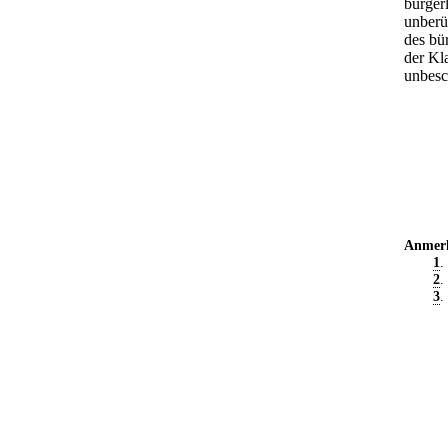
bürger
unberü
des bü
der Kl
unbesc
Anmer
1
.
2
.
3
.