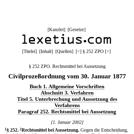
[
Kanzlei
] [
Gesetze
]
[
Titelei
] [
Inhalt
] [
Quellen
]
[
<
]
§ 252 ZPO
[
>
]
§ 252 ZPO. Rechtsmittel bei Aussetzung
Civilprozeßordnung vom 30. Januar 1877
Buch 1. Allgemeine Vorschriften
Abschnitt 3. Verfahren
Titel 5. Unterbrechung und Aussetzung des
Verfahrens
Paragraf 252. Rechtsmittel bei Aussetzung
[1. Januar 2002]
1
§ 252
.
2
Rechtsmittel bei Aussetzung.
Gegen die Entscheidung,