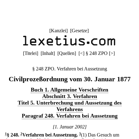
[
Kanzlei
] [
Gesetze
]
[
Titelei
] [
Inhalt
] [
Quellen
]
[
<
]
§ 248 ZPO
[
>
]
§ 248 ZPO. Verfahren bei Aussetzung
Civilprozeßordnung vom 30. Januar 1877
Buch 1. Allgemeine Vorschriften
Abschnitt 3. Verfahren
Titel 5. Unterbrechung und Aussetzung des
Verfahrens
Paragraf 248. Verfahren bei Aussetzung
[1. Januar 2002]
1
§ 248
.
2
Verfahren bei Aussetzung.
3
(1) Das Gesuch um