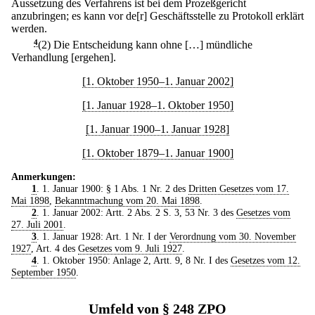
Aussetzung des Verfahrens ist bei dem Prozeßgericht
anzubringen; es kann vor de[r] Geschäftsstelle zu Protokoll erklärt
werden.
4
(2) Die Entscheidung kann ohne […] mündliche
Verhandlung [ergehen].
[1. Oktober 1950–1. Januar 2002]
[1. Januar 1928–1. Oktober 1950]
[1. Januar 1900–1. Januar 1928]
[1. Oktober 1879–1. Januar 1900]
Anmerkungen:
1
. 1. Januar 1900: § 1 Abs. 1 Nr. 2 des
Dritten Gesetzes vom 17.
Mai 1898
,
Bekanntmachung vom 20. Mai 1898
.
2
. 1. Januar 2002: Artt. 2 Abs. 2 S. 3, 53 Nr. 3 des
Gesetzes vom
27. Juli 2001
.
3
. 1. Januar 1928: Art. 1 Nr. I der
Verordnung vom 30. November
1927
, Art. 4 des
Gesetzes vom 9. Juli 1927
.
4
. 1. Oktober 1950: Anlage 2, Artt. 9, 8 Nr. I des
Gesetzes vom 12.
September 1950
.
Umfeld von § 248 ZPO