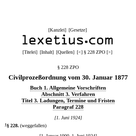
[
Kanzlei
] [
Gesetze
]
[
Titelei
] [
Inhalt
] [
Quellen
]
[
<
]
§ 228 ZPO
[
>
]
§ 228 ZPO
Civilprozeßordnung vom 30. Januar 1877
Buch 1. Allgemeine Vorschriften
Abschnitt 3. Verfahren
Titel 3. Ladungen, Termine und Fristen
Paragraf 228
[1. Juni 1924]
1
§ 228
.
(weggefallen)
[1. Januar 1900–1. Juni 1924]