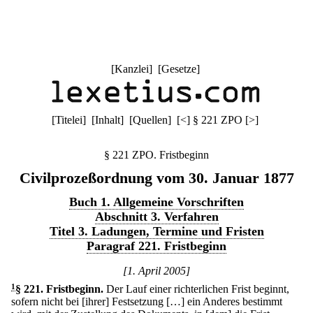
[
Kanzlei
] [
Gesetze
]
[
Titelei
] [
Inhalt
] [
Quellen
]
[
<
]
§ 221 ZPO
[
>
]
§ 221 ZPO. Fristbeginn
Civilprozeßordnung vom 30. Januar 1877
Buch 1. Allgemeine Vorschriften
Abschnitt 3. Verfahren
Titel 3. Ladungen, Termine und Fristen
Paragraf 221. Fristbeginn
[1. April 2005]
1
§ 221
.
Fristbeginn.
Der Lauf einer richterlichen Frist beginnt,
sofern nicht bei [ihrer] Festsetzung […] ein Anderes bestimmt