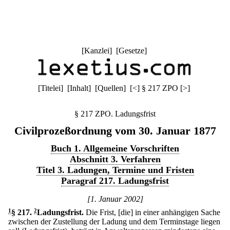
[
Kanzlei
] [
Gesetze
]
[
Titelei
] [
Inhalt
] [
Quellen
]
[
<
]
§ 217 ZPO
[
>
]
§ 217 ZPO. Ladungsfrist
Civilprozeßordnung vom 30. Januar 1877
Buch 1. Allgemeine Vorschriften
Abschnitt 3. Verfahren
Titel 3. Ladungen, Termine und Fristen
Paragraf 217. Ladungsfrist
[1. Januar 2002]
1
§ 217
.
2
Ladungsfrist.
Die Frist, [die] in einer anhängigen Sache
zwischen der Zustellung der Ladung und dem Terminstage liegen