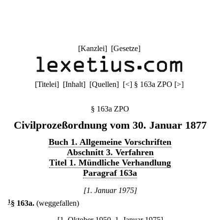
[
Kanzlei
] [
Gesetze
]
[
Titelei
] [
Inhalt
] [
Quellen
]
[
<
]
§ 163a ZPO
[
>
]
§ 163a ZPO
Civilprozeßordnung vom 30. Januar 1877
Buch 1. Allgemeine Vorschriften
Abschnitt 3. Verfahren
Titel 1. Mündliche Verhandlung
Paragraf 163a
[1. Januar 1975]
1
§ 163a
.
(weggefallen)
[1. Oktober 1950–1. Januar 1975]