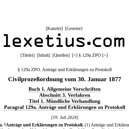
[
Kanzlei
] [
Gesetze
]
[
Titelei
] [
Inhalt
] [
Quellen
]
[
<
]
§ 129a ZPO
[
>
]
§ 129a ZPO. Anträge und Erklärungen zu Protokoll
Civilprozeßordnung vom 30. Januar 1877
Buch 1. Allgemeine Vorschriften
Abschnitt 3. Verfahren
Titel 1. Mündliche Verhandlung
Paragraf 129a. Anträge und Erklärungen zu Protokoll
[19. Juli 2024]
a
.
2
Anträge und Erklärungen zu Protokoll.
(1) Anträge und Erkläru