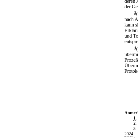
deren 
der Ge
3
nach A
kann s
Erklär
und To
entspr
4
übermit
Prozeßh
Übermi
Protok
Anmer
1
.
2
.
3
.
2024
.