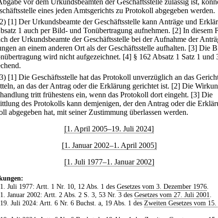
Abgabe vor dem Urkundsbeamten der Geschäftsstelle zulässig ist, könn
schäftsstelle eines jeden Amtsgerichts zu Protokoll abgegeben werden.
(2)
[1] Der Urkundsbeamte der Geschäftsstelle kann Anträge und Erklä
bsatz 1 auch per Bild- und Tonübertragung aufnehmen.
[2] In diesem F
ich der Urkundsbeamte der Geschäftsstelle bei der Aufnahme der Antr
ungen an einem anderen Ort als der Geschäftsstelle aufhalten.
[3] Die B
nübertragung wird nicht aufgezeichnet.
[4] § 162 Absatz 1 Satz 1 und 3
echend.
(3)
[1] Die Geschäftsstelle hat das Protokoll unverzüglich an das Gerich
teln, an das der Antrag oder die Erklärung gerichtet ist.
[2] Die Wirkun
andlung tritt frühestens ein, wenn das Protokoll dort eingeht.
[3] Die
ttlung des Protokolls kann demjenigen, der den Antrag oder die Erklä
oll abgegeben hat, mit seiner Zustimmung überlassen werden.
[1. April 2005–19. Juli 2024]
[1. Januar 2002–1. April 2005]
[1. Juli 1977–1. Januar 2002]
kungen:
 1. Juli 1977: Artt. 1 Nr. 10, 12 Abs. 1 des
Gesetzes vom 3. Dezember 1976
.
 1. Januar 2002: Artt. 2 Abs. 2 S. 3, 53 Nr. 3 des
Gesetzes vom 27. Juli 2001
.
 19. Juli 2024: Artt. 6 Nr. 6 Buchst. a, 19 Abs. 1 des
Zweiten Gesetzes vom 15. 