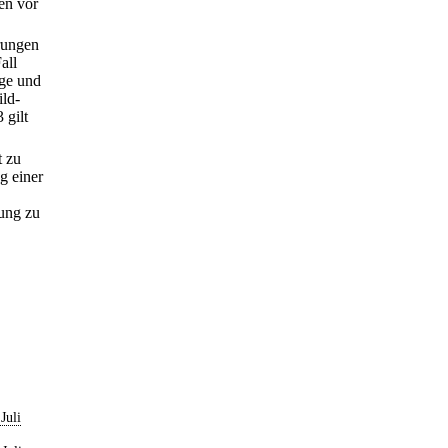
en vor
rungen
all
äge und
ild-
 gilt
t zu
g einer
rung zu
Juli