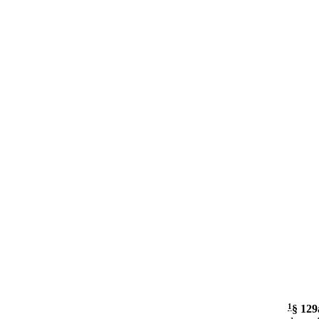
1
§ 129