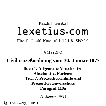
[
Kanzlei
] [
Gesetze
]
[
Titelei
] [
Inhalt
] [
Quellen
]
[
<
]
§ 118a ZPO
[
>
]
§ 118a ZPO
Civilprozeßordnung vom 30. Januar 1877
Buch 1. Allgemeine Vorschriften
Abschnitt 2. Parteien
Titel 7. Prozesskostenhilfe und
Prozesskostenvorschuss
Paragraf 118a
[1. Januar 1981]
1
§ 118a
.
(weggefallen)