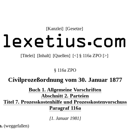
[
Kanzlei
] [
Gesetze
]
[
Titelei
] [
Inhalt
] [
Quellen
]
[
<
]
§ 116a ZPO
[
>
]
§ 116a ZPO
Civilprozeßordnung vom 30. Januar 1877
Buch 1. Allgemeine Vorschriften
Abschnitt 2. Parteien
Titel 7. Prozesskostenhilfe und Prozesskostenvorschuss
Paragraf 116a
[1. Januar 1981]
a
.
(weggefallen)