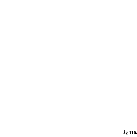
1
§ 116