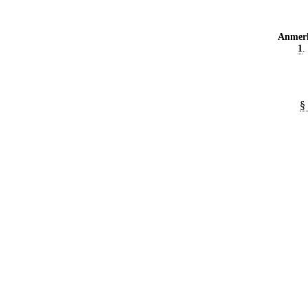
Anmer
1
.
§