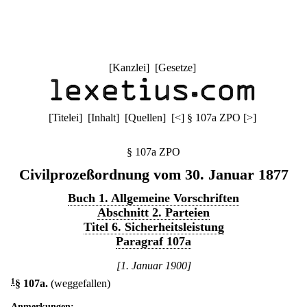
[
Kanzlei
] [
Gesetze
]
[
Titelei
] [
Inhalt
] [
Quellen
]
[
<
]
§ 107a ZPO
[
>
]
§ 107a ZPO
Civilprozeßordnung vom 30. Januar 1877
Buch 1. Allgemeine Vorschriften
Abschnitt 2. Parteien
Titel 6. Sicherheitsleistung
Paragraf 107a
[1. Januar 1900]
1
§ 107a
.
(weggefallen)
Anmerkungen: