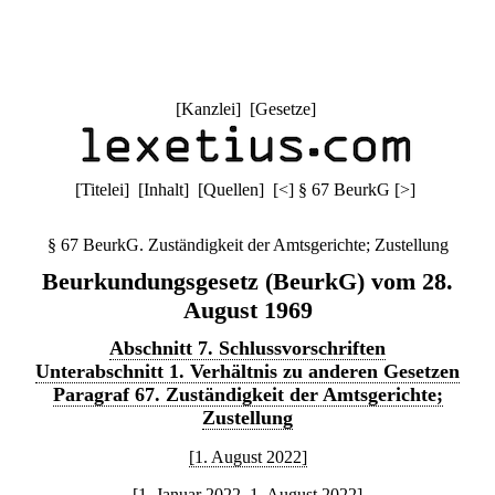
[
Kanzlei
] [
Gesetze
]
[
Titelei
] [
Inhalt
] [
Quellen
]
[
<
]
§ 67 BeurkG
[
>
]
§ 67 BeurkG. Zuständigkeit der Amtsgerichte; Zustellung
Beurkundungsgesetz (BeurkG) vom 28.
August 1969
Abschnitt 7. Schlussvorschriften
Unterabschnitt 1. Verhältnis zu anderen Gesetzen
Paragraf 67. Zuständigkeit der Amtsgerichte;
Zustellung
[1. August 2022]
[1. Januar 2022–1. August 2022]