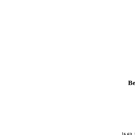
Be
1
§ 63
.