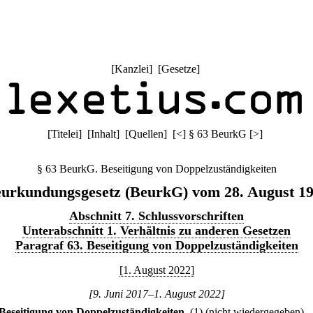
[
Kanzlei
] [
Gesetze
]
[
Titelei
] [
Inhalt
] [
Quellen
]
[
<
]
§ 63 BeurkG
[
>
]
§ 63 BeurkG. Beseitigung von Doppelzuständigkeiten
urkundungsgesetz (BeurkG) vom 28. August 1
Abschnitt 7. Schlussvorschriften
Unterabschnitt 1. Verhältnis zu anderen Gesetzen
Paragraf 63. Beseitigung von Doppelzuständigkeiten
[1. August 2022]
[9. Juni 2017–1. August 2022]
Beseitigung von Doppelzuständigkeiten.
(1) (nicht wiedergegeben)