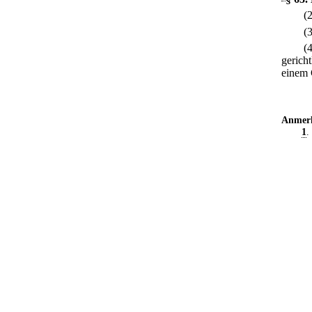
(
(
(
gerich
einem 
Anmer
1
.