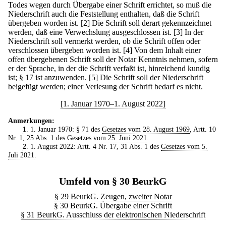
Todes wegen durch Übergabe einer Schrift errichtet, so muß die
Niederschrift auch die Feststellung enthalten, daß die Schrift
übergeben worden ist.
[2] Die Schrift soll derart gekennzeichnet
werden, daß eine Verwechslung ausgeschlossen ist.
[3] In der
Niederschrift soll vermerkt werden, ob die Schrift offen oder
verschlossen übergeben worden ist.
[4] Von dem Inhalt einer
offen übergebenen Schrift soll der Notar Kenntnis nehmen, sofern
er der Sprache, in der die Schrift verfaßt ist, hinreichend kundig
ist; § 17 ist anzuwenden.
[5] Die Schrift soll der Niederschrift
beigefügt werden; einer Verlesung der Schrift bedarf es nicht.
[1. Januar 1970–1. August 2022]
Anmerkungen:
1
. 1. Januar 1970: § 71 des
Gesetzes vom 28. August 1969
, Artt. 10
Nr. 1, 25 Abs. 1 des
Gesetzes vom 25. Juni 2021
.
2
. 1. August 2022: Artt. 4 Nr. 17, 31 Abs. 1 des
Gesetzes vom 5.
Juli 2021
.
Umfeld von § 30 BeurkG
§ 29 BeurkG. Zeugen, zweiter Notar
§ 30 BeurkG. Übergabe einer Schrift
§ 31 BeurkG. Ausschluss der elektronischen Niederschrift