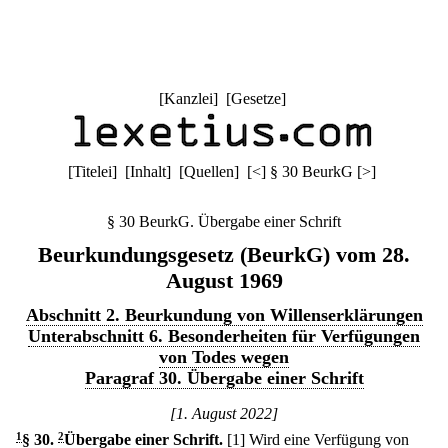
[
Kanzlei
] [
Gesetze
]
[
Titelei
] [
Inhalt
] [
Quellen
]
[
<
]
§ 30 BeurkG
[
>
]
§ 30 BeurkG. Übergabe einer Schrift
Beurkundungsgesetz (BeurkG) vom 28.
August 1969
Abschnitt 2. Beurkundung von Willenserklärungen
Unterabschnitt 6. Besonderheiten für Verfügungen
von Todes wegen
Paragraf 30. Übergabe einer Schrift
[1. August 2022]
1
§ 30
.
2
Übergabe einer Schrift.
[1] Wird eine Verfügung von