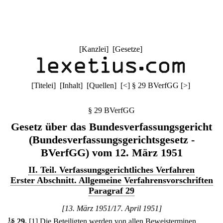
[
Kanzlei
] [
Gesetze
]
[
Titelei
] [
Inhalt
] [
Quellen
]
[
<
]
§ 29 BVerfGG
[
>
]
§ 29 BVerfGG
Gesetz über das Bundesverfassungsgericht
(Bundesverfassungsgerichtsgesetz -
BVerfGG) vom 12. März 1951
II. Teil. Verfassungsgerichtliches Verfahren
Erster Abschnitt. Allgemeine Verfahrensvorschriften
Paragraf 29
[13. März 1951/17. April 1951]
1
§ 29
.
[1] Die Beteiligten werden von allen Beweisterminen