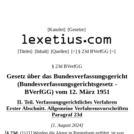
[
Kanzlei
] [
Gesetze
]
[
Titelei
] [
Inhalt
] [
Quellen
]
[
<
]
§ 23d BVerfGG
[
>
]
§ 23d BVerfGG
Gesetz über das Bundesverfassungsgericht
(Bundesverfassungsgerichtsgesetz -
BVerfGG) vom 12. März 1951
II. Teil. Verfassungsgerichtliches Verfahren
Erster Abschnitt. Allgemeine Verfahrensvorschriften
Paragraf 23d
[1. August 2024]
1
§ 23d
.
(1)
[1] Werden die Akten in Papierform geführt, ist von