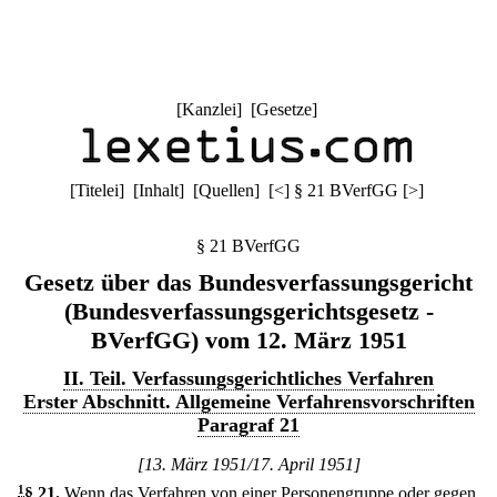
[
Kanzlei
] [
Gesetze
]
[
Titelei
] [
Inhalt
] [
Quellen
]
[
<
]
§ 21 BVerfGG
[
>
]
§ 21 BVerfGG
Gesetz über das Bundesverfassungsgericht
(Bundesverfassungsgerichtsgesetz -
BVerfGG) vom 12. März 1951
II. Teil. Verfassungsgerichtliches Verfahren
Erster Abschnitt. Allgemeine Verfahrensvorschriften
Paragraf 21
[13. März 1951/17. April 1951]
1
§ 21
.
Wenn das Verfahren von einer Personengruppe oder gegen