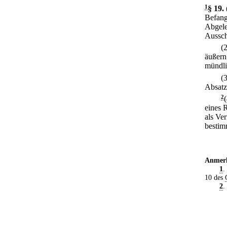
1
§ 19
.
Befang
Abgele
Aussch
(
äußern
mündli
(3
Absatz
2
eines 
als Ver
bestim
Anmer
1
.
10 des
2
.