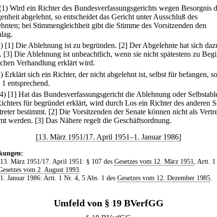
(1) Wird ein Richter des Bundesverfassungsgerichts wegen Besorgnis d
enheit abgelehnt, so entscheidet das Gericht unter Ausschluß des
hnten; bei Stimmengleichheit gibt die Stimme des Vorsitzenden den
lag.
2)
[1] Die Ablehnung ist zu begründen.
[2] Der Abgelehnte hat sich daz
.
[3] Die Ablehnung ist unbeachtlich, wenn sie nicht spätestens zu Beg
chen Verhandlung erklärt wird.
) Erklärt sich ein Richter, der nicht abgelehnt ist, selbst für befangen, so
 1 entsprechend.
(4)
[1] Hat das Bundesverfassungsgericht die Ablehnung oder Selbstab
Richters für begründet erklärt, wird durch Los ein Richter des anderen S
treter bestimmt.
[2] Die Vorsitzenden der Senate können nicht als Vertre
mt werden.
[3] Das Nähere regelt die Geschäftsordnung.
[13. März 1951/17. April 1951–1. Januar 1986]
kungen:
 13. März 1951/17. April 1951: § 107 des
Gesetzes vom 12. März 1951
, Artt. 1
Gesetzes vom 2. August 1993
.
 1. Januar 1986: Artt. 1 Nr. 4, 5 Abs. 1 des
Gesetzes vom 12. Dezember 1985
.
Umfeld von § 19 BVerfGG