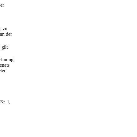
er
u zu
inn der
 gilt
lehnung
enats
ter
 Nr. 1,