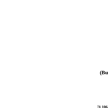
(Bu
1
§ 106