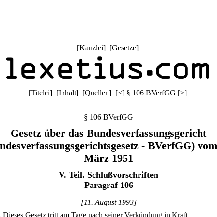
[
Kanzlei
] [
Gesetze
]
[
Titelei
] [
Inhalt
] [
Quellen
]
[
<
]
§ 106 BVerfGG
[
>
]
§ 106 BVerfGG
Gesetz über das Bundesverfassungsgericht
ndesverfassungsgerichtsgesetz - BVerfGG) vom
März 1951
V. Teil. Schlußvorschriften
Paragraf 106
[11. August 1993]
.
Dieses Gesetz tritt am Tage nach seiner Verkündung in Kraft.